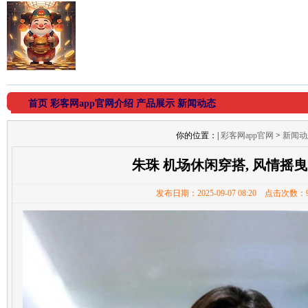
首页
彩客网app官网介绍
产品展示
新闻动态
你的位置：
|
彩客网app官网
>
新闻动
朱珠 机场休闲穿搭, 风情摇曳
发布日期：2025-09-07 08:20 点击次数：